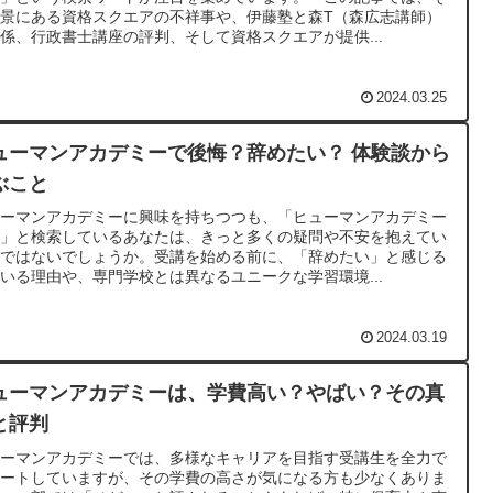
背景にある資格スクエアの不祥事や、伊藤塾と森T（森広志講師）
係、行政書士講座の評判、そして資格スクエアが提供...
2024.03.25
ューマンアカデミーで後悔？辞めたい？ 体験談から
ぶこと
ューマンアカデミーに興味を持ちつつも、「ヒューマンアカデミー
悔」と検索しているあなたは、きっと多くの疑問や不安を抱えてい
のではないでしょうか。受講を始める前に、「辞めたい」と感じる
いる理由や、専門学校とは異なるユニークな学習環境...
2024.03.19
ューマンアカデミーは、学費高い？やばい？その真
と評判
ューマンアカデミーでは、多様なキャリアを目指す受講生を全力で
ポートしていますが、その学費の高さが気になる方も少なくありま