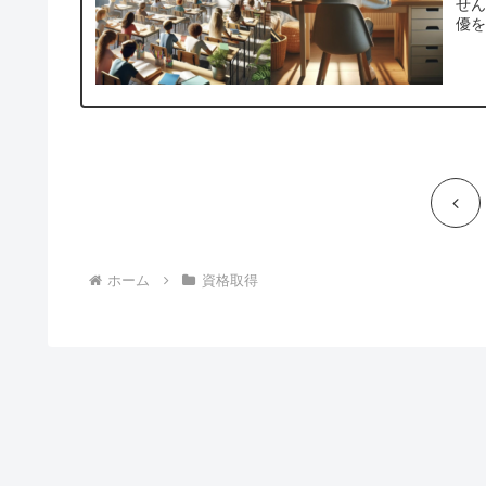
せ
優を
前
へ
ホーム
資格取得