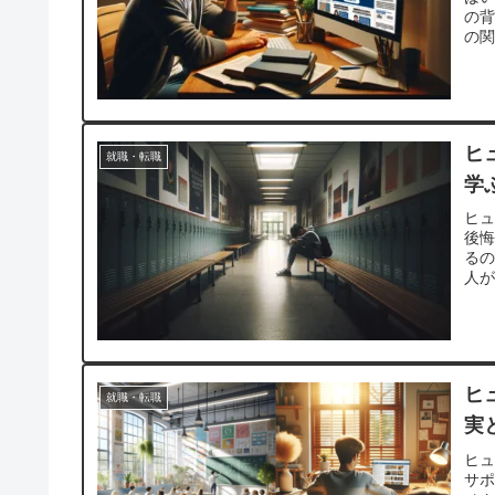
の
の関
ヒ
就職・転職
学
ヒ
後
る
人が
ヒ
就職・転職
実
ヒ
サ